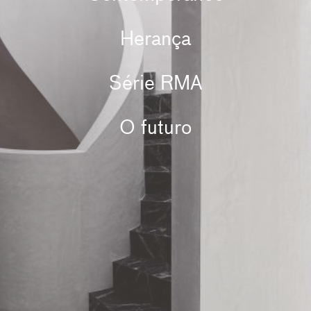
Herança
Série RMA
O futuro